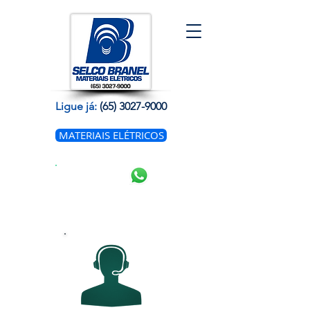
Ligue já:
(65) 3027-9000
MATERIAIS ELÉTRICOS
WhatsAp
p